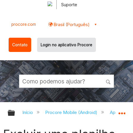
Suporte
procore.com
Brasil (Português)
Contato
Login no aplicativo Procore
Expandir/recolher hierarquia globa
Ex
Início
Procore Mobile (Android)
Aplicativo 