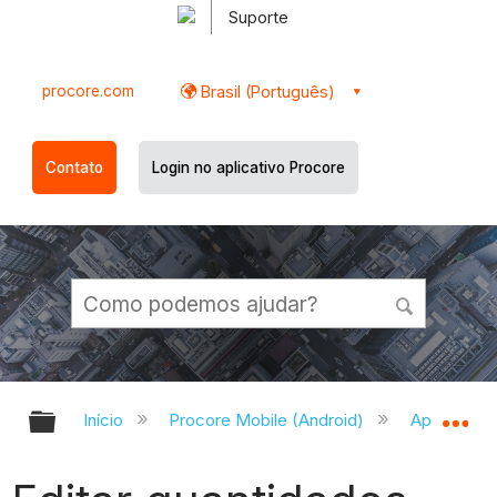
Suporte
procore.com
Brasil (Português)
Contato
Login no aplicativo Procore
Expandir/recolher hierarquia globa
Ex
Início
Procore Mobile (Android)
Aplicativo 