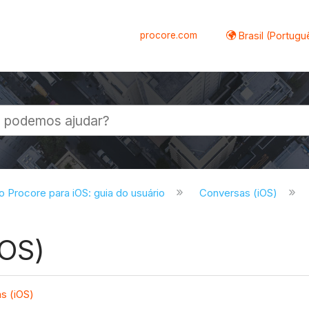
procore.com
Brasil (Portugu
al
do Procore para iOS: guia do usuário
Conversas (iOS)
iOS)
s (iOS)