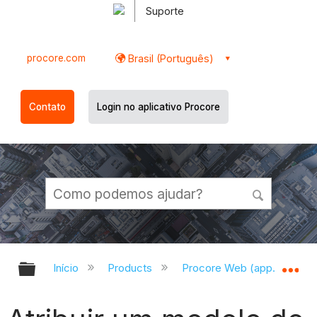
Suporte
procore.com
Brasil (Português)
Contato
Login no aplicativo Procore
Expandir/recolher hierarquia globa
Ex
Início
Products
Procore Web (app.procor