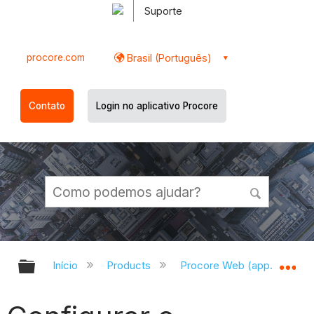
Suporte
procore.com
Brasil (Português)
Contato
Login no aplicativo Procore
Expandir/recolher hierarquia globa
Ex
Início
Products
Procore Web (app.procor