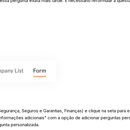
ssa pergunta exata mais tarde. É necessário reformular a quest
Segurança, Seguros e Garantias, Finanças) e clique na seta para 
nformações adicionais" com a opção de adicionar perguntas per
gunta personalizada.