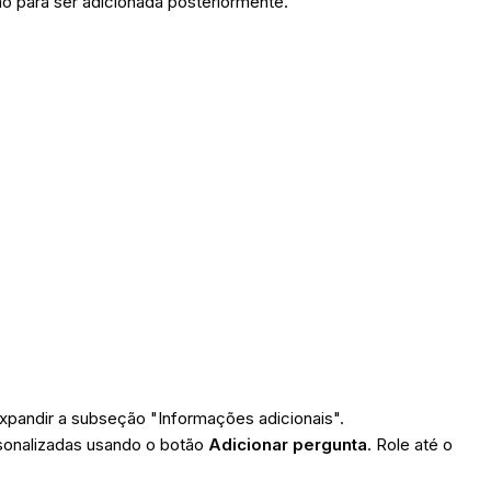
ão para ser adicionada posteriormente.
expandir a subseção "Informações adicionais".
sonalizadas usando o botão
Adicionar pergunta
. Role até o