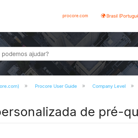
procore.com
Brasil (Portugu
al
core.com)
Procore User Guide
Company Level
ersonalizada de pré-qu