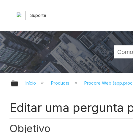
Suporte
Expandir/recolher hierarquia glob
Início
Products
Procore Web (app.pro
Editar uma pergunta p
Objetivo