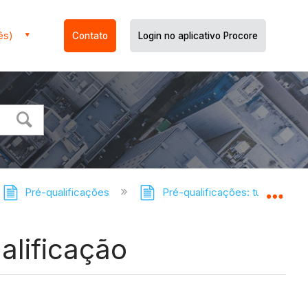
ês)
Contato
Login no aplicativo Procore
Pré-qualificações
Pré-qualificações: tutoriais
Expa
alificação