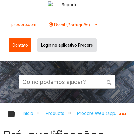
Suporte
procore.com
Brasil (Português)
Contato
Login no aplicativo Procore
Expandir/recolher hierarquia globa
Ex
Início
Products
Procore Web (app.procor