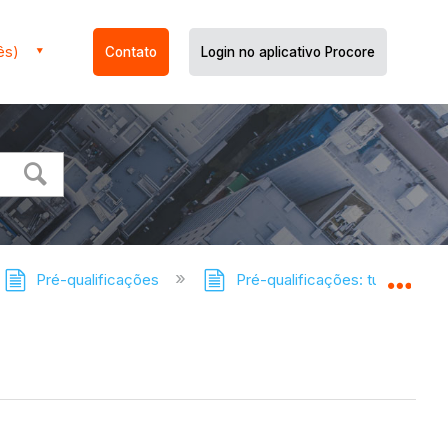
ês)
Contato
Login no aplicativo Procore
Pré-qualificações
Pré-qualificações: tutoriais
Expa