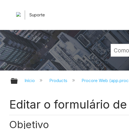
Suporte
Expandir/recolher hierarquia glob
Início
Products
Procore Web (app.pro
Editar o formulário de
Objetivo