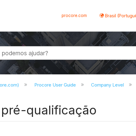
procore.com
Brasil (Portugu
al
core.com)
Procore User Guide
Company Level
 pré-qualificação