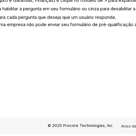
ro e Garantias, Finanças) e clique no modelo de > para expand
 habilitar a pergunta em seu formulário ou cinza para desabilitar 
para cada pergunta que deseja que um usuário responda.
ma empresa não pode enviar seu formulário de pré-qualificação
© 2025 Procore Technologies, Inc.
Aviso d