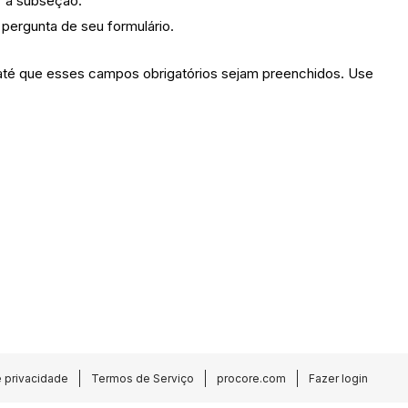
ir a subseção.
a pergunta de seu formulário.
 até que esses campos obrigatórios sejam preenchidos. Use
e privacidade
Termos de Serviço
procore.com
Fazer login