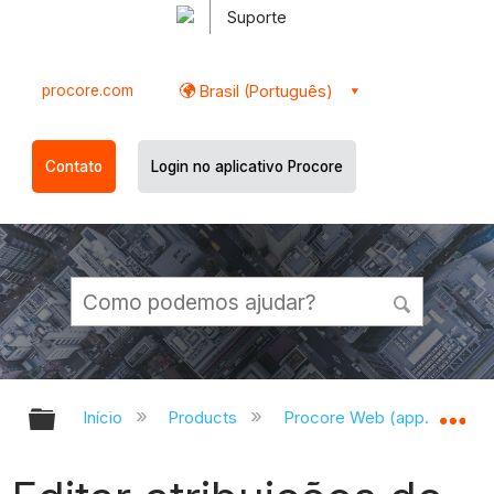
Suporte
procore.com
Brasil (Português)
Contato
Login no aplicativo Procore
Expandir/recolher hierarquia globa
Ex
Início
Products
Procore Web (app.procor