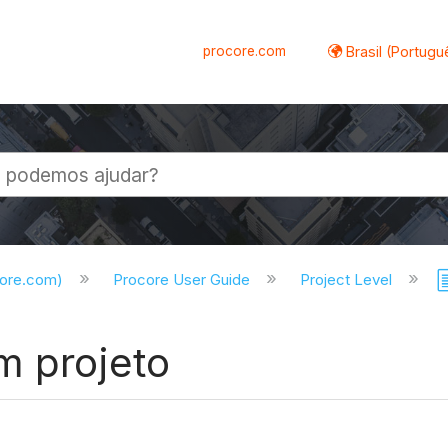
procore.com
Brasil (Portugu
al
core.com)
Procore User Guide
Project Level
m projeto