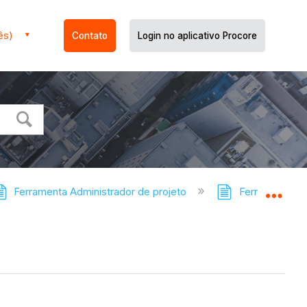
ês)
Contato
Login no aplicativo Procore
Ferramenta Administrador de projeto
Ferramenta Adm
Expa