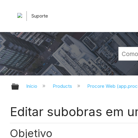
Suporte
Expandir/recolher hierarquia glob
Início
Products
Procore Web (app.pro
Editar subobras em u
Objetivo