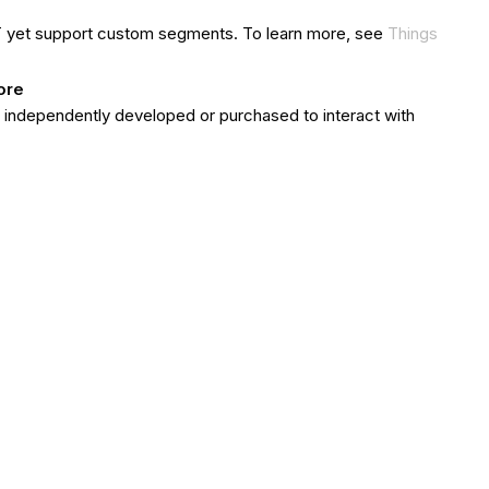
T yet support custom segments. To learn more, see
Things
ore
e independently developed or purchased to interact with