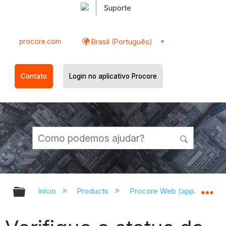
Suporte
procore.com
Brasil (Português)
Contato
Login no aplicativo Procore
Expandir/recolher hierarquia globa
Ex
Início
Products
Procore Web (app.procor