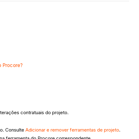
o Procore?
terações contratuais do projeto.
to. Consulte
Adicionar e remover ferramentas de projeto
.
 na ferramenta do Procore correspondente.