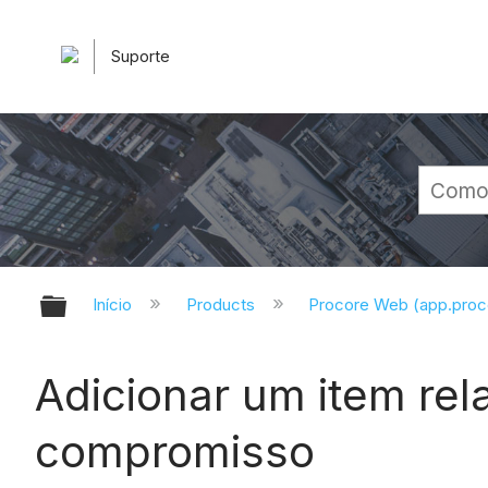
Suporte
Expandir/recolher hierarquia glob
Início
Products
Procore Web (app.pro
Adicionar um item rel
compromisso