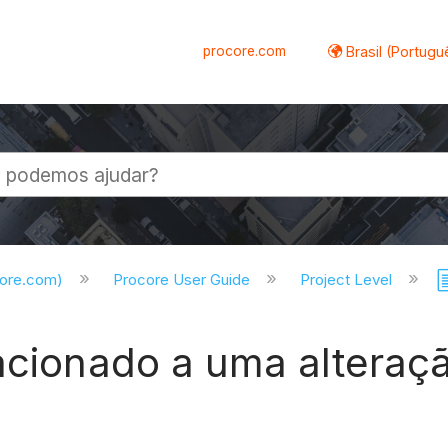
procore.com
Brasil (Portugu
al
core.com)
Procore User Guide
Project Level
acionado a uma alteraçã