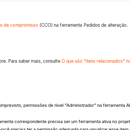
ção de compromisso
(CCO) na ferramenta Pedidos de alteração.
ore. Para saber mais, consulte
O que são "itens relacionados" n
imprevisto, permissões de nível "Administrador" na ferramenta Al
amenta correspondente precisa ser um ferramenta ativa no proje
ocê precisa ter a permissão adequada para visualizar esse item