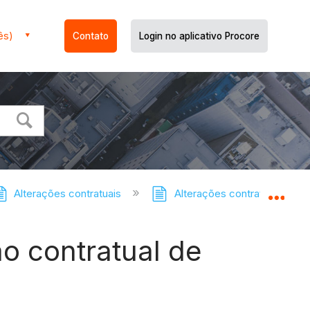
ês)
Contato
Login no aplicativo Procore
Alterações contratuais
Alterações contratuais: tutor
Expa
o contratual de