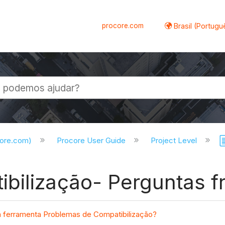
procore.com
Brasil (Portugu
al
core.com)
Procore User Guide
Project Level
bilização- Perguntas f
a ferramenta Problemas de Compatibilização?