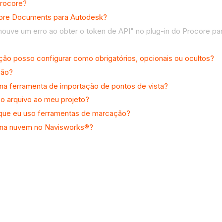
Procore?
core Documents para Autodesk?
ouve um erro ao obter o token de API" no plug-in do Procore pa
ão posso configurar como obrigatórios, opcionais ou ocultos?
ção?
na ferramenta de importação de pontos de vista?
o arquivo ao meu projeto?
 que eu uso ferramentas de marcação?
a na nuvem no Navisworks®?