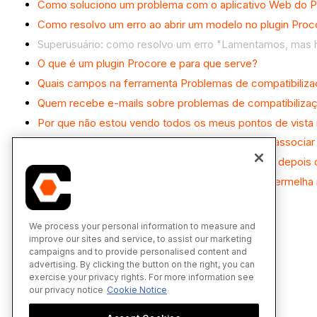
Como soluciono um problema com o aplicativo Web do 
Como resolvo um erro ao abrir um modelo no plugin Pro
Superusuário: como resolvo um erro "Lamentamos, mas h
O que é um plugin Procore e para que serve?
Quais campos na ferramenta Problemas de compatibilizaç
Quem recebe e-mails sobre problemas de compatibiliza
Por que não estou vendo todos os meus pontos de vista 
Por que não estou vendo meus problemas após associar 
Por que o programa está criando pontos de vista depois
Por que não consigo usar a ferramenta de linha vermelh
We process your personal information to measure and
improve our sites and service, to assist our marketing
campaigns and to provide personalised content and
advertising. By clicking the button on the right, you can
exercise your privacy rights. For more information see
our privacy notice
Cookie Notice