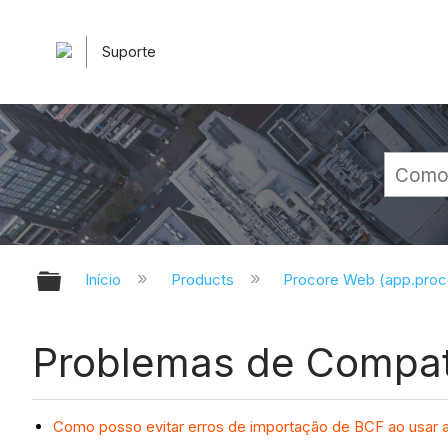
Suporte
Expandir/recolher hierarquia glob
Início
Products
Procore Web (app.pro
Problemas de Compati
Como posso evitar erros de importação de BCF ao usar 