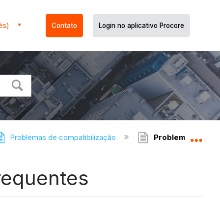
ês)
Contato
Login no aplicativo Procore
Problemas de compatibilização
Problemas de Com
Expa
requentes