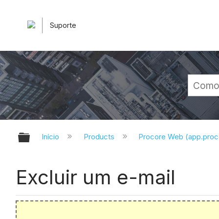
Suporte
Expandir/recolher hierarquia glob
Início
Products
Procore Web (app.pro
Excluir um e-mail