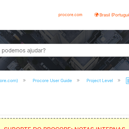
procore.com
Brasil (Portugu
al
core.com)
Procore User Guide
Project Level