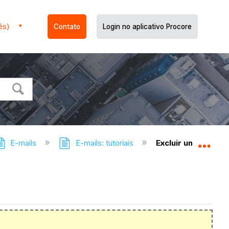
ês)
Contato
Login no aplicativo Procore
E-mails
E-mails: tutoriais
Excluir um e-mail
Expa