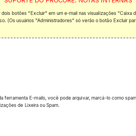
SUPORTE DO PROCORE: NOTAS INTERNAS
ois botões "Excluir" em um e-mail nas visualizações "Caixa d
so.
(Os usuários "Administradores" só verão o botão Excluir p
da ferramenta E-mails, você pode arquivar, marcá-lo como spam o
izações de Lixeira ou Spam.