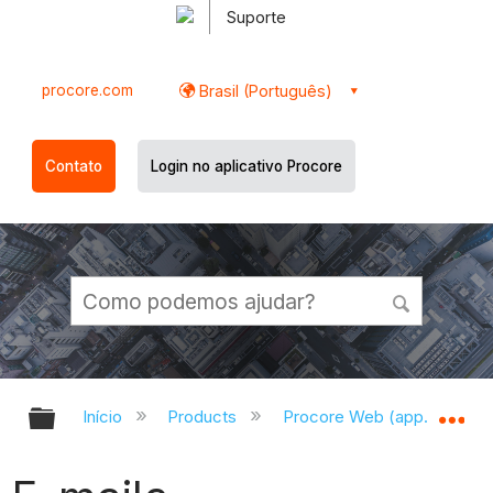
Suporte
procore.com
Brasil (Português)
Contato
Login no aplicativo Procore
Expandir/recolher hierarquia globa
Ex
Início
Products
Procore Web (app.procor