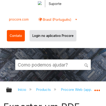
Suporte
procore.com
Brasil (Português)
Contato
Login no aplicativo Procore
Expandir/recolher hierarquia globa
Ex
Início
Products
Procore Web (app.procor