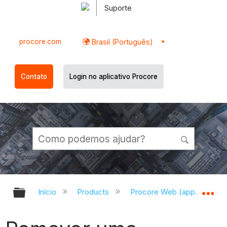
Suporte
procore.com
Brasil (Português)
Contato
Login no aplicativo Procore
Expandir/recolher hierarquia globa
Ex
Início
Products
Procore Web (app.procor