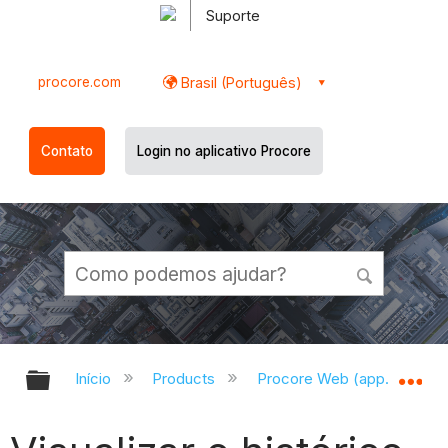
Suporte
procore.com
Brasil (Português)
Contato
Login no aplicativo Procore
Expandir/recolher hierarquia globa
Ex
Início
Products
Procore Web (app.procor