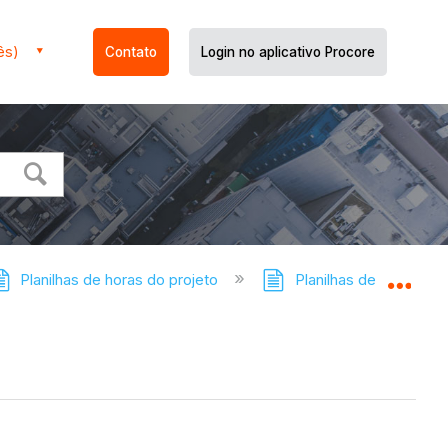
ês)
Contato
Login no aplicativo Procore
Planilhas de horas do projeto
Planilhas de horas do p
Expa