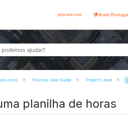
procore.com
Brasil (Portugu
al
core.com)
Procore User Guide
Project Level
uma planilha de horas