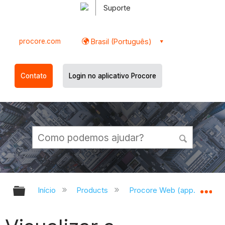
Suporte
procore.com
Brasil (Português)
Contato
Login no aplicativo Procore
Expandir/recolher hierarquia globa
Ex
Início
Products
Procore Web (app.procor