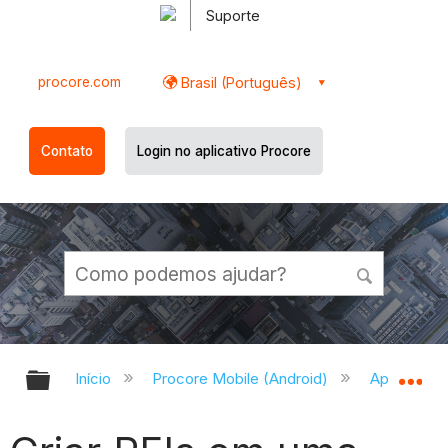
Suporte
procore.com
Brasil (Português)
Contato
Login no aplicativo Procore
Expandir/recolher hierarquia globa
Ex
Início
Procore Mobile (Android)
Aplicativo 