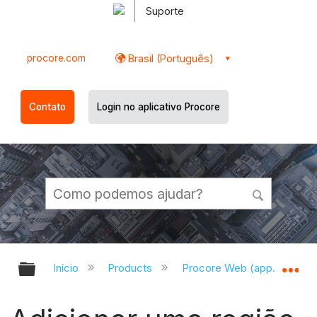
Suporte
procore.com
Brasil (Português)
Contato
Login no aplicativo Procore
Expandir/recolher hierarquia globa
Ex
Início
Products
Procore Web (app.procor