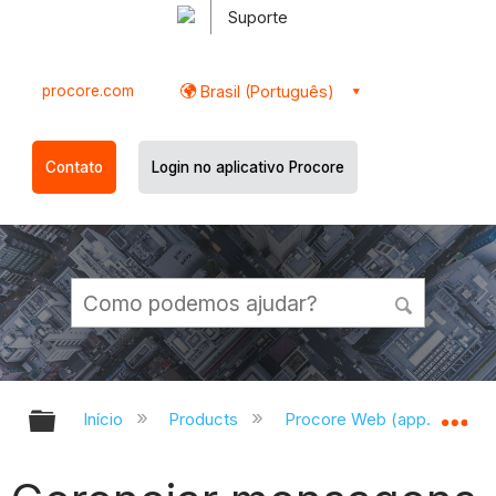
Suporte
procore.com
Brasil (Português)
Contato
Login no aplicativo Procore
Expandir/recolher hierarquia globa
Ex
Início
Products
Procore Web (app.procor