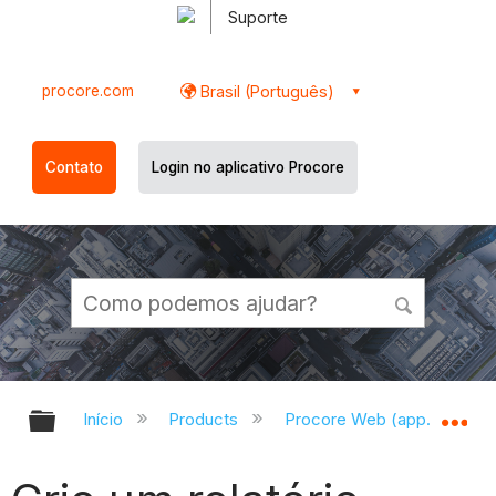
Suporte
procore.com
Brasil (Português)
Contato
Login no aplicativo Procore
Expandir/recolher hierarquia globa
Ex
Início
Products
Procore Web (app.procor