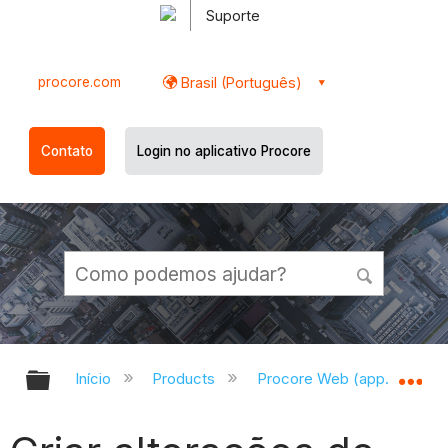
Suporte
procore.com
Brasil (Português)
Contato
Login no aplicativo Procore
Expandir/recolher hierarquia globa
Ex
Início
Products
Procore Web (app.procor