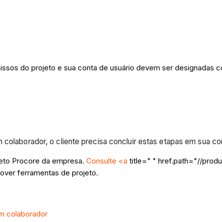
issos do projeto e sua conta de usuário devem ser designadas c
 colaborador, o cliente precisa concluir estas etapas em sua c
jeto Procore da empresa.
Consulte <a
title=" " href.path="//prod
over ferramentas de projeto.
um colaborador