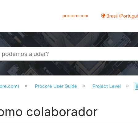
procore.com
Brasil (Portugu
al
core.com)
Procore User Guide
Project Level
como colaborador