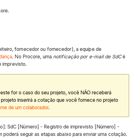
core.
eiro, fornecedor ou fornecedor), a equipe de
dança
. No Procore, uma
notificação por e-mail de SdC
é
e imprevisto.
e este for o caso do seu projeto, você NÃO receberá
rojeto inserirá a cotação que você fornece no projeto
me de um colaborador
.
o]: SdC [Número] - Registro de imprevisto [Número] -
m poderá seguir as etapas abaixo para enviar uma cotação.