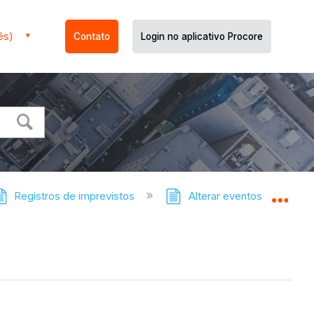
ês)
Contato
Login no aplicativo Procore
Registros de imprevistos
Alterar eventos - tutoriais
Expa