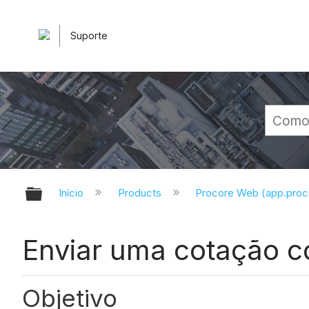
Suporte
Expandir/recolher hierarquia glob
Início
Products
Procore Web (app.pro
Enviar uma cotação 
Objetivo