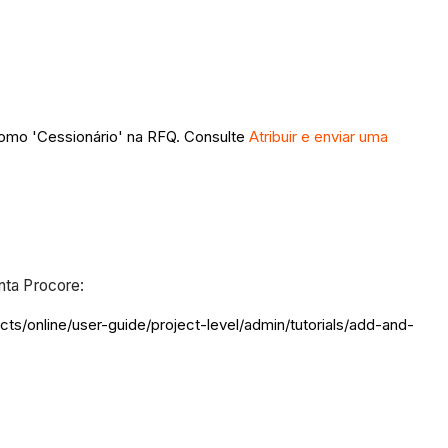
omo 'Cessionário' na RFQ. Consulte
Atribuir e enviar uma
onta Procore:
ucts/online/user-guide/project-level/admin/tutorials/add-and-