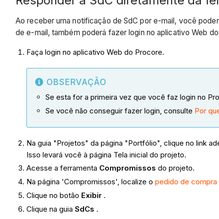
Responder à SdC diretamente da f
Ao receber uma notificação de SdC por e-mail, você poder
de e-mail, também poderá fazer login no aplicativo Web d
Faça login no aplicativo Web do Procore.
OBSERVAÇÃO
Se esta for a primeira vez que você faz login no Pr
Se você não conseguir fazer login, consulte
Por qu
Na guia "Projetos" da página "Portfólio", clique no link a
Isso levará você à página Tela inicial do projeto.
Acesse a ferramenta
Compromissos
do projeto.
Na página 'Compromissos', localize o
pedido de compra
Clique no botão
Exibir
.
Clique na guia
SdCs
.