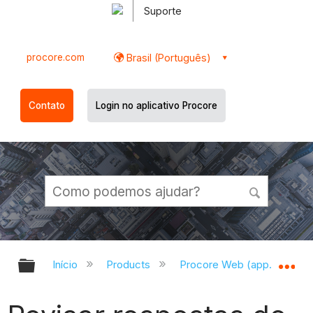
Suporte
procore.com
Brasil (Português)
Contato
Login no aplicativo Procore
Expandir/recolher hierarquia globa
Ex
Início
Products
Procore Web (app.procor