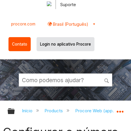
Suporte
procore.com
Brasil (Português)
Contato
Login no aplicativo Procore
Expandir/recolher hierarquia globa
Ex
Início
Products
Procore Web (app.procor