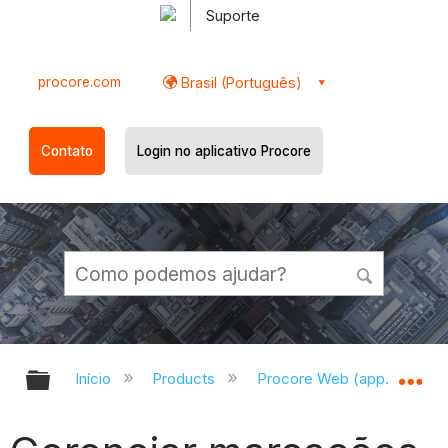
Suporte
procore.com
Brasil (Português)
Contato
Login no aplicativo Procore
Expandir/recolher hierarquia globa
Ex
Início
Products
Procore Web (app.procor