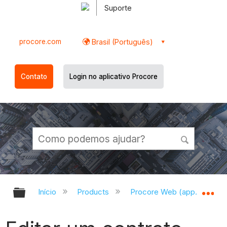
Suporte
procore.com
Brasil (Português)
Contato
Login no aplicativo Procore
Expandir/recolher hierarquia globa
Ex
Início
Products
Procore Web (app.procor