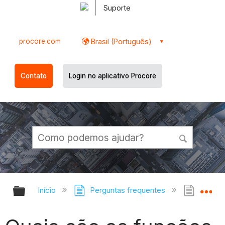
Suporte
procore.com
Brasil (Português)
Contato
Login no aplicativo Procore
Expandir/recolher hierarquia globa
Ex
Início
Perguntas frequentes
Quais 