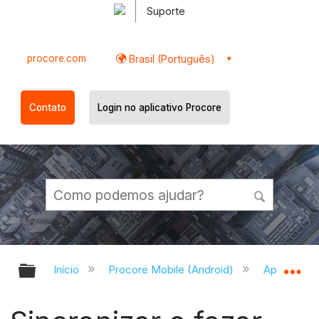
Suporte
procore.com
Brasil (Português)
Contato
Login no aplicativo Procore
Expandir/recolher hierarquia globa
Ex
Início
Procore Mobile (Android)
Aplicativo 