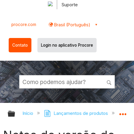
Suporte
procore.com
Brasil (Português)
Contato
Login no aplicativo Procore
Expandir/recolher hierarquia globa
Ex
Início
Lançamentos de produtos
Notas