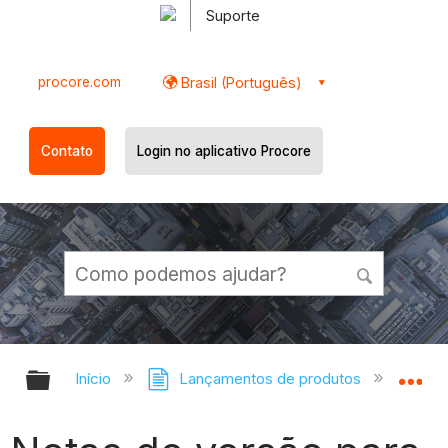
Suporte
procore.com
Brasil (Português)
Contato
Login no aplicativo Procore
Expandir/recolher hierarquia globa
Ex
Início
Lançamentos de produtos
Notas