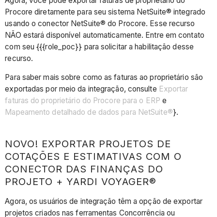
Agora, você pode exportar faturas de proprietário do
Procore diretamente para seu sistema NetSuite® integrado
usando o conector NetSuite® do Procore. Esse recurso
NÃO estará disponível automaticamente. Entre em contato
com seu {{{role_poc}} para solicitar a habilitação desse
recurso.
Para saber mais sobre como as faturas ao proprietário são
exportadas por meio da integração, consulte
Exportar
faturas do proprietário do Procore para o ERP
e
Mapeamento detalhado de dados para NetSuite®
}.
NOVO! EXPORTAR PROJETOS DE
COTAÇÕES E ESTIMATIVAS COM O
CONECTOR DAS FINANÇAS DO
PROJETO + YARDI VOYAGER®
Agora, os usuários de integração têm a opção de exportar
projetos criados nas ferramentas Concorrência ou