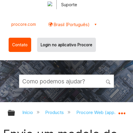
Suporte
procore.com
Brasil (Português)
Contato
Login no aplicativo Procore
Expandir/recolher hierarquia globa
Ex
Início
Products
Procore Web (app.procor