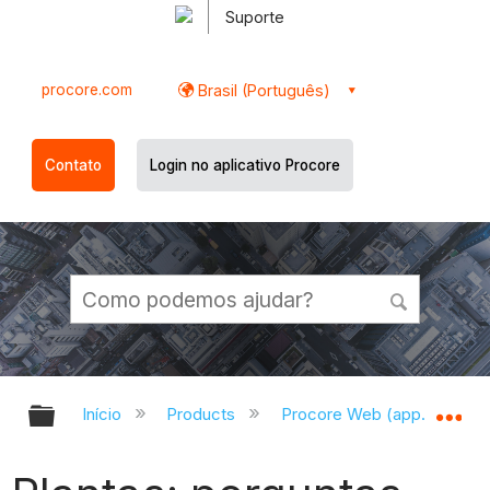
Suporte
procore.com
Brasil (Português)
Contato
Login no aplicativo Procore
Expandir/recolher hierarquia globa
Ex
Início
Products
Procore Web (app.procor