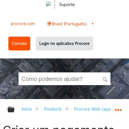
Suporte
procore.com
Brasil (Português)
Contato
Login no aplicativo Procore
Expandir/recolher hierarquia globa
Ex
Início
Products
Procore Web (app.procor