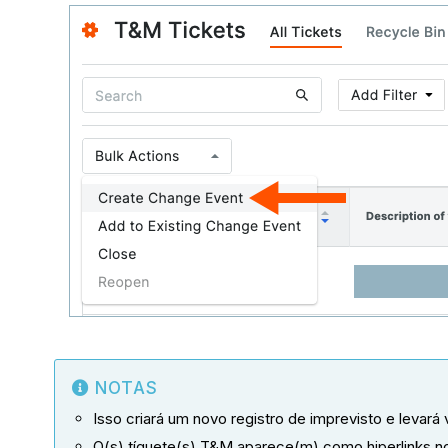
NOTAS
Isso criará um novo registro de imprevisto e levará
O(s) tíquete(s) T&M aparece(m) como hiperlinks 