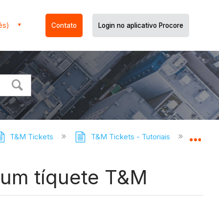
ês)
Contato
Login no aplicativo Procore
T&M Tickets
T&M Tickets - Tutoriais
Criar 
Expa
m um tíquete T&M