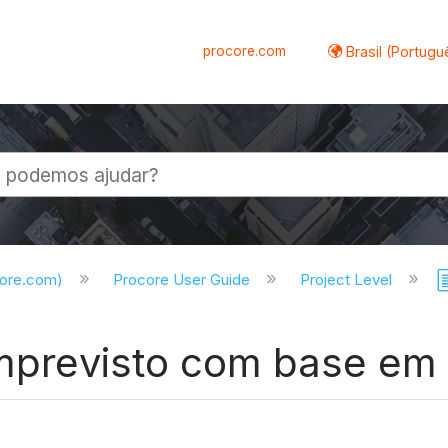
procore.com
Brasil (Portugu
al
core.com)
Procore User Guide
Project Level
 imprevisto com base e