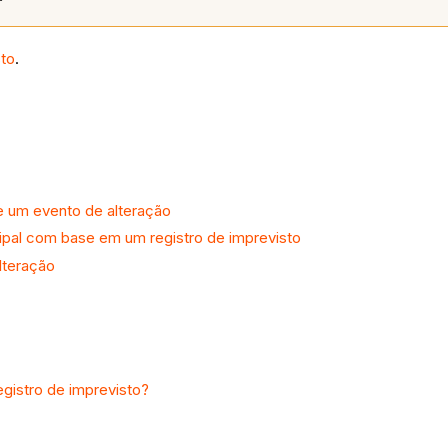
sto
.
de um evento de alteração
ncipal com base em um registro de imprevisto
lteração
egistro de imprevisto?