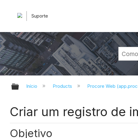
Suporte
Expandir/recolher hierarquia glob
Início
Products
Procore Web (app.pro
Criar um registro de
Objetivo