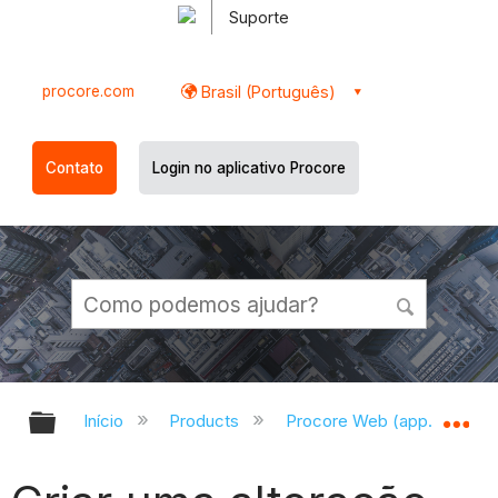
Suporte
procore.com
Brasil (Português)
Contato
Login no aplicativo Procore
Expandir/recolher hierarquia globa
Ex
Início
Products
Procore Web (app.procor