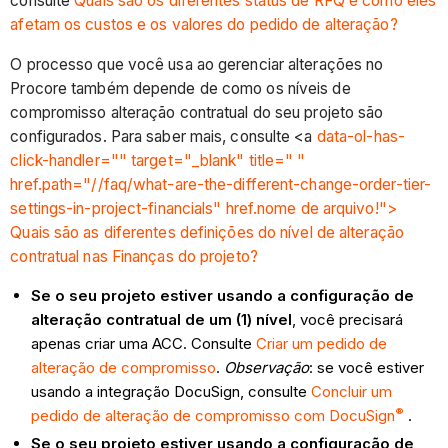
consulte
Quais são os diferentes status de RFQ e como eles
afetam os custos e os valores do pedido de alteração?
O processo que você usa ao gerenciar alterações no
Procore também depende de como os níveis de
compromisso alteração contratual do seu projeto são
configurados. Para saber mais, consulte <a
data-ol-has-
click-handler="" target="_blank" title=" "
href.path="//faq/what-are-the-different-change-order-tier-
settings-in-project-financials" href.nome de arquivo!">
Quais são as diferentes definições do nível de alteração
contratual nas Finanças do projeto?
Se o seu projeto estiver usando a configuração de
alteração contratual de um (1) nível
, você precisará
apenas criar uma ACC. Consulte
Criar um pedido de
alteração de compromisso
.
Observação
: se você estiver
usando a integração DocuSign, consulte
Concluir um
®
pedido de alteração de compromisso com DocuSign
.
Se o seu projeto estiver usando a configuração de