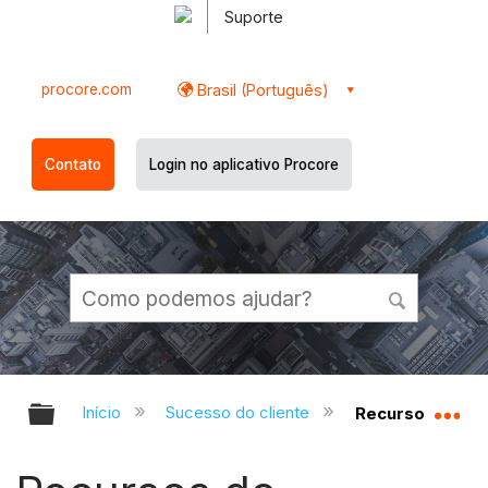
Suporte
procore.com
Brasil (Português)
Contato
Login no aplicativo Procore
Expandir/recolher hierarquia globa
Ex
Início
Sucesso do cliente
Recursos de tre