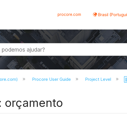
procore.com
Brasil (Portugu
al
core.com)
Procore User Guide
Project Level
s: orçamento