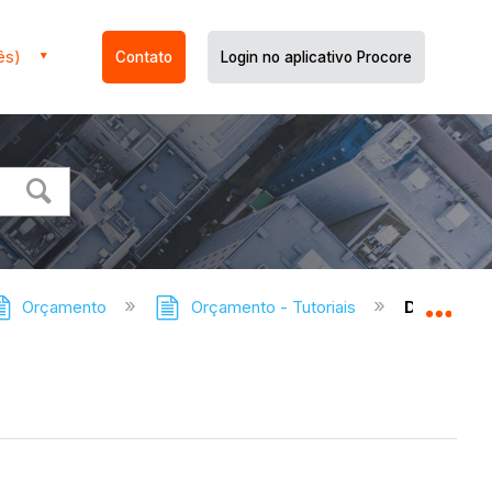
ês)
Contato
Login no aplicativo Procore
Orçamento
Orçamento - Tutoriais
Definir c
Expa