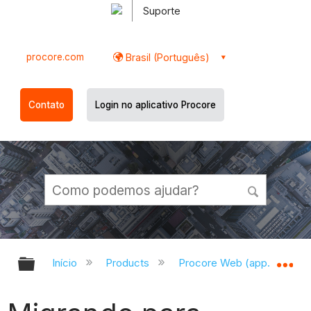
Suporte
procore.com
Brasil (Português)
Contato
Login no aplicativo Procore
Expandir/recolher hierarquia globa
Ex
Início
Products
Procore Web (app.procor