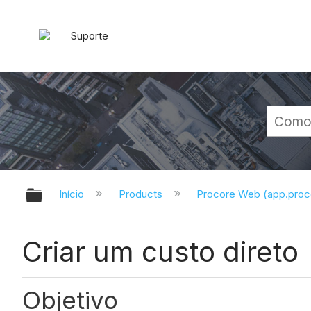
Suporte
Expandir/recolher hierarquia glob
Início
Products
Procore Web (app.pro
Criar um custo direto
Objetivo