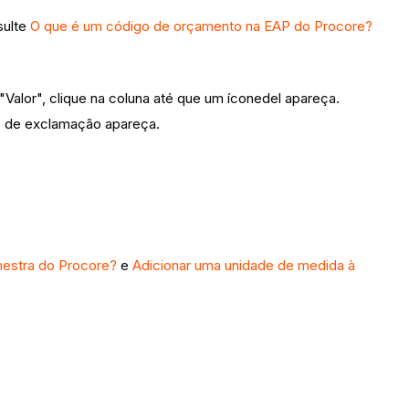
sulte
O que
é um código de orçamento na EAP do Procore?
"Valor", clique na coluna até que um íconedel apareça.
nto de exclamação apareça.
 mestra do Procore?
e
Adicionar uma unidade de medida à