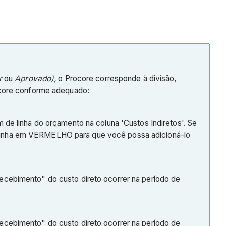
r
ou
Aprovado),
o Procore corresponde à divisão,
rocore conforme adequado:
m de linha do orçamento na coluna 'Custos Indiretos'. Se
e linha em VERMELHO para que você possa adicioná-lo
recebimento" do custo direto ocorrer na período de
recebimento" do custo direto ocorrer na período de