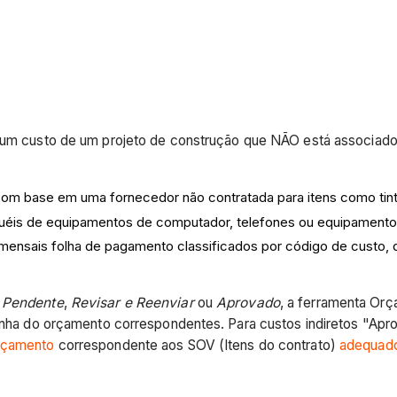
a um custo de um projeto de construção que NÃO está associad
l com base em uma fornecedor não contratada para itens como ti
uguéis de equipamentos de computador, telefones ou equipamento
s mensais folha de pagamento classificados por código de custo,
a
Pendente
,
Revisar e Reenviar
ou
Aprovado
, a ferramenta Orç
e linha do orçamento correspondentes. Para custos indiretos "A
rçamento
correspondente aos SOV (Itens do contrato)
adequad