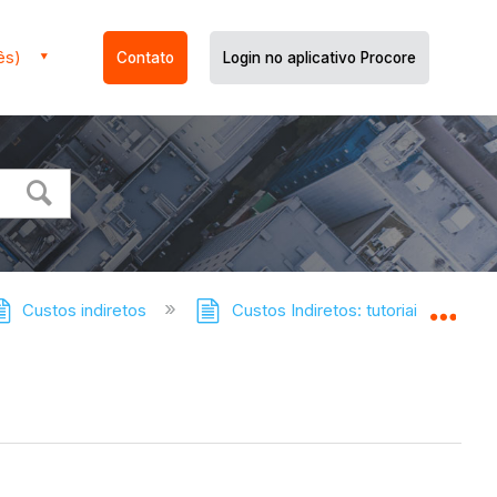
ês)
Contato
Login no aplicativo Procore
Custos indiretos
Custos Indiretos: tutoriais
Cr
Expa