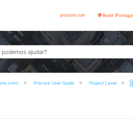
procore.com
Brasil (Portugu
al
core.com)
Procore User Guide
Project Level