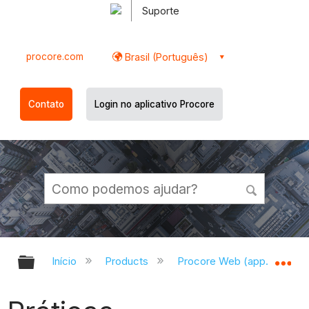
Suporte
procore.com
Brasil (Português)
Contato
Login no aplicativo Procore
Expandir/recolher hierarquia globa
Ex
Início
Products
Procore Web (app.procor