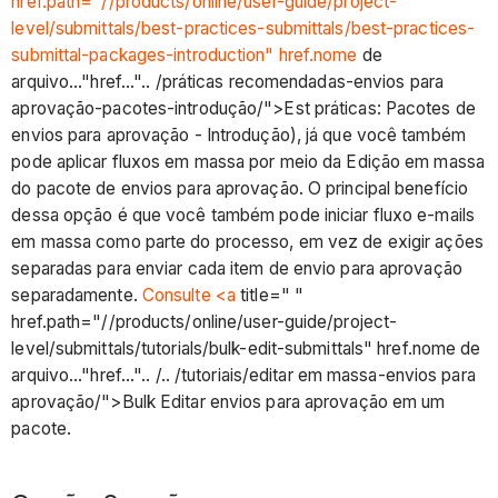
href.path="//products/online/user-guide/project-
reverter
level/submittals/best-practices-submittals/best-practices-
a
submittal-packages-introduction" href.nome
de
atribuição
arquivo..."href...".. /práticas recomendadas-envios para
a
aprovação-pacotes-introdução/">Est práticas: Pacotes de
uma
envios para aprovação - Introdução), já que você também
etapa
pode aplicar fluxos em massa por meio da Edição em massa
anterior
do pacote de envios para aprovação. O principal benefício
Considerações
dessa opção é que você também pode iniciar fluxo e-mails
Revisão
em massa como parte do processo, em vez de exigir ações
de
separadas para enviar cada item de envio para aprovação
envio
separadamente.
Consulte <a
title=" "
para
href.path="//products/online/user-guide/project-
aprovação
level/submittals/tutorials/bulk-edit-submittals" href.nome de
Prática
arquivo..."href...".. /.. /tutoriais/editar em massa-envios para
recomendada
aprovação/">Bulk Editar envios para aprovação em um
pacote.