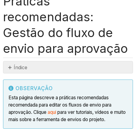
Práticas
recomendadas:
Gestão do fluxo de
envio para aprovação
Índice
Observação
Introdução
OBSERVAÇÃO
Ações
Esta página descreve a práticas recomendadas
em
recomendada para editar os fluxos de envio para
massa
aprovação. Clique
aqui
para ver tutoriais, vídeos e muito
>
mais sobre a ferramenta de envios do projeto.
aplicar
fluxo