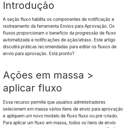
Introdução
Por
que
devo
A seção fluxo habilita os componentes de notificação e
usar
rastreamento da ferramenta Envios para Aprovação. Os
ações
fluxos proporcionam o benefício da progressão de fluxo
em
automatizada e notificações de ação/atraso. Este artigo
massa?
discutirá práticas recomendadas para editar os fluxos de
Opção
envio para aprovação. Está pronto?
1:
ações
Ações em massa >
em
massa
aplicar fluxo
dos
pacotes
de
Esse recurso permite que usuários administradores
envios
selecionem em massa vários itens de envio para aprovação
para
e apliquem um novo modelo de fluxo fluxo ou pré-criado.
aprovação
Para aplicar um fluxo em massa, todos os itens de envio