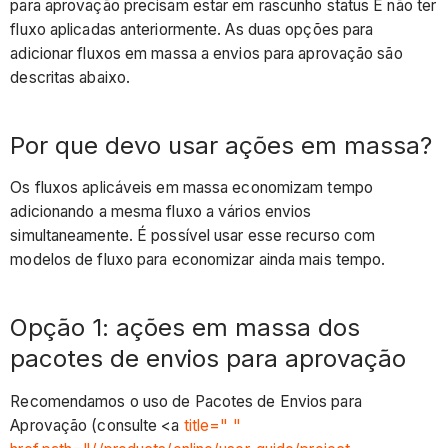
Opção
para aprovação precisam estar em rascunho status E não ter
2:
fluxo aplicadas anteriormente. As duas opções para
ações
adicionar fluxos em massa a envios para aprovação são
em
descritas abaixo.
massa
na
Por que devo usar ações em massa?
visualização
em
Os fluxos aplicáveis em massa economizam tempo
lista
adicionando a mesma fluxo a vários envios
Considerações
simultaneamente. É possível usar esse recurso com
Substituir
modelos de fluxo para economizar ainda mais tempo.
em
massa
Opção 1: ações em massa dos
um
usuário
pacotes de envios para aprovação
Rejeitar
Recomendamos o uso de Pacotes de Envios para
fluxo
Aprovação (consulte <a
title=" "
e