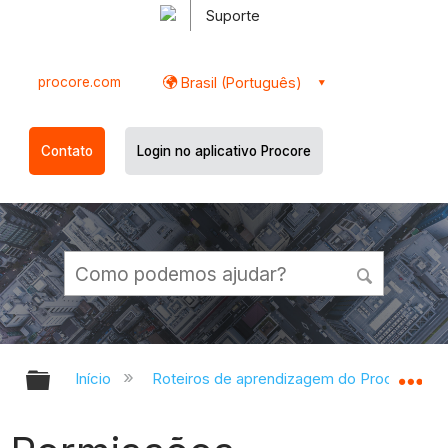
Suporte
procore.com
Brasil (Português)
Contato
Login no aplicativo Procore
Expandir/recolher hierarquia globa
Ex
Início
Roteiros de aprendizagem do Procore