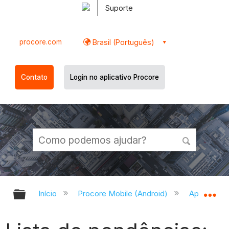
Suporte
procore.com
Brasil (Português)
Contato
Login no aplicativo Procore
Expandir/recolher hierarquia globa
Ex
Início
Procore Mobile (Android)
Aplicativo 