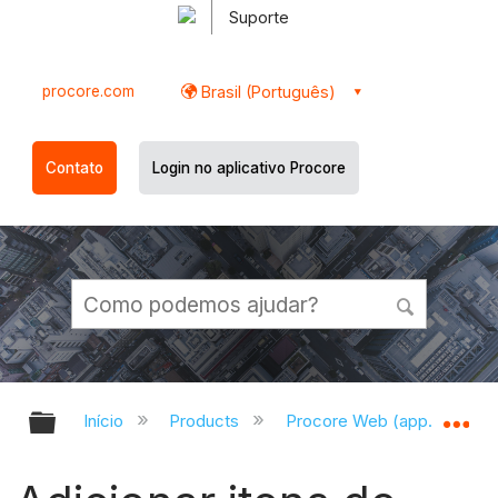
Suporte
procore.com
Brasil (Português)
Contato
Login no aplicativo Procore
Expandir/recolher hierarquia globa
Ex
Início
Products
Procore Web (app.procor