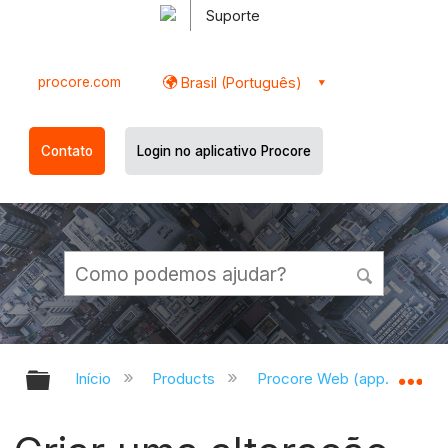
Suporte
procore.com
Brasil (Português)
Contato
Login no aplicativo Procore
Expandir/recolher hierarquia globa
Ex
Início
Products
Procore Web (app.procor