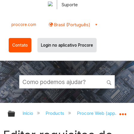
Suporte
procore.com
Brasil (Português)
Contato
Login no aplicativo Procore
Expandir/recolher hierarquia globa
Ex
Início
Products
Procore Web (app.procor