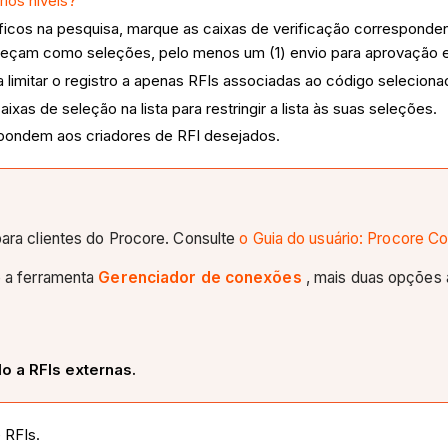
rios níveis?
cíficos na pesquisa, marque as caixas de verificação corresponde
reçam como seleções, pelo menos um (1) envio para aprovação e
 limitar o registro a apenas RFIs associadas ao código selecion
xas de seleção na lista para restringir a lista às suas seleções.
spondem aos criadores de RFI desejados.
ra clientes do Procore. Consulte
o Guia do usuário: Procore C
 a ferramenta
Gerenciador de conexões
, mais duas opções a
o a RFIs externas.
e RFIs.