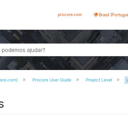
procore.com
Brasil (Portugu
al
core.com)
Procore User Guide
Project Level
s