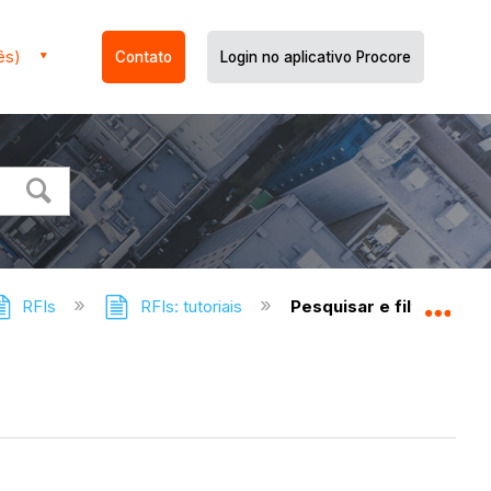
ês)
Contato
Login no aplicativo Procore
RFIs
RFIs: tutoriais
Pesquisar e filtrar RFIs
Expa