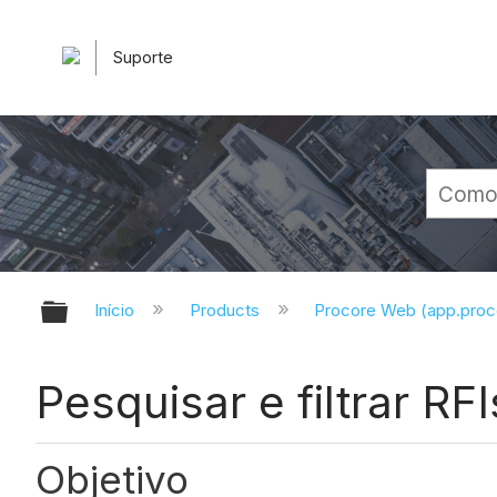
Suporte
Expandir/recolher hierarquia glob
Início
Products
Procore Web (app.pro
Pesquisar e filtrar RFI
Objetivo