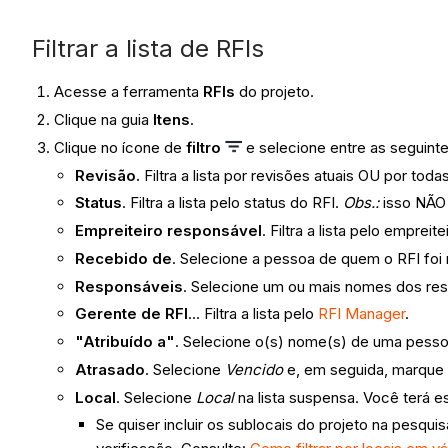
Filtrar a lista de RFIs
Acesse a ferramenta
RFIs
do projeto.
Clique na guia
Itens
.
Clique no ícone de
filtro
e selecione entre as seguin
Revisão.
Filtra a lista por revisões atuais OU por tod
Status
. Filtra a lista pelo status do RFI.
Obs.:
isso NÃO i
Empreiteiro responsável
. Filtra a lista pelo empre
Recebido de
. Selecione a pessoa de quem o RFI foi
Responsáveis
. Selecione um ou mais nomes dos resp
Gerente de RFI
... Filtra a lista pelo
RFI Manager
.
"Atribuído a"
. Selecione o(s) nome(s) de uma pess
Atrasado
. Selecione
Vencido
e, em seguida, marque a
Local
. Selecione
Local
na lista suspensa. Você terá e
Se quiser incluir os sublocais do projeto na pesquis